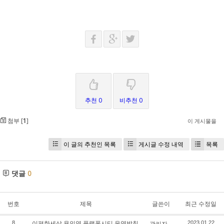
추천 0
비추천 0
첨부 [
1
]
이 게시물을
이 글의 추천인 목록
게시글 수정 내역
목록
댓글
0
번호
제목
글쓴이
최근 수정일
이편한세상 용인역 플랫폼시티 운영방침
8
관리자
2023.01.22